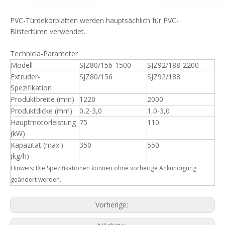
PVC-Türdekorplatten werden hauptsächlich für PVC-
Blistertüren verwendet.
Technicla-Parameter
Modell
SJZ80/156-1500
SJZ92/188-2200
Extruder-
SJZ80/156
SJZ92/188
Spezifikation
Produktbreite (mm)
1220
2000
Produktdicke (mm)
0,2-3,0
1,0-3,0
Hauptmotorleistung
75
110
(kW)
Kapazität (max.)
350
550
(kg/h)
Hinweis: Die Spezifikationen können ohne vorherige Ankündigung
geändert werden.
Vorherige: