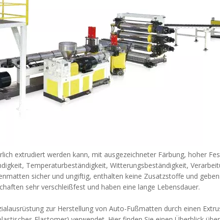
rlich extrudiert werden kann, mit ausgezeichneter Färbung, hoher Fes
igkeit, Temperaturbeständigkeit, Witterungsbeständigkeit, Verarbe
enmatten sicher und ungiftig, enthalten keine Zusatzstoffe und ge
chaften sehr verschleißfest und haben eine lange Lebensdauer.
ialausrüstung zur Herstellung von Auto-Fußmatten durch einen Extrus
stisches Elastomer) verwendet. Hier finden Sie einen Überblick über