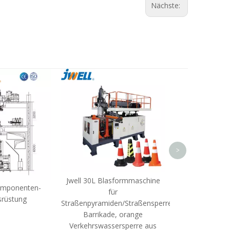
Nächste:
Doppelwandige 
Doppelw
Extrusionsform
Kunststo
>
Jwell 30L Blasformmaschine
omponenten-
für
srüstung
Straßenpyramiden/Straßensperren,
Barrikade, orange
Verkehrswassersperre aus