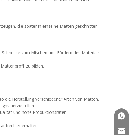
zeugen, die später in einzelne Matten geschnitten
nde Schnecke zum Mischen und Fördern des Materials
Mattenprofil zu bilden.
so die Herstellung verschiedener Arten von Matten.
igns herzustellen.
ualität und hohe Produktionsraten.
+86-13
 aufrechtzuerhalten.
saldf@jw