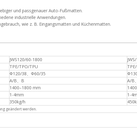
lebiger und passgenauer Auto-Fußmatten.
hiedene industrielle Anwendungen.
mgebrauch, wie z. B. Eingangsmatten und Küchenmatten.
JWS120/60-1800
JWS/
TPE/TPO/TPU
TPE
Ф120/38、Ф60/35
Ф13
A/B、B
A/B
1400–1800 mm
140
1-4mm
1-4
350kg/h
450k
ung geändert werden.