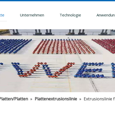
kte
Unternehmen
Technologie
Anwendun
Platten/Platten
»
Plattenextrusionslinie
»
Extrusionslini