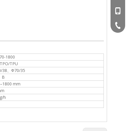
+86-13
+86-051
70-1800
/TPO/TPU
0/38、Ф70/35
、B
0–1800 mm
mm
g/h