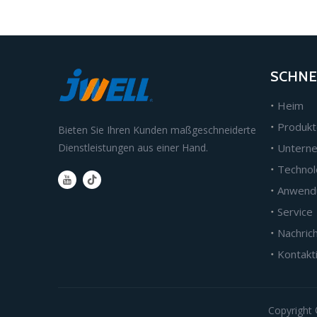
SCHNE
Heim
Produkt
Bieten Sie Ihren Kunden maßgeschneiderte
Dienstleistungen aus einer Hand.
Untern
Technol
Anwend
Service
Nachric
Kontakt
Copyright 