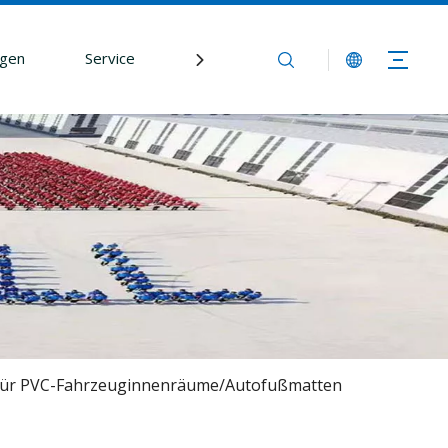
gen
Service
Nachrichtenredaktion
Kontak
e für PVC-Fahrzeuginnenräume/Autofußmatten