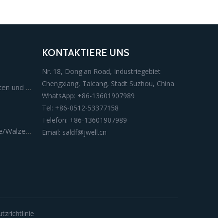
KONTAKTIERE UNS
Nr. 18, Dong'an Road, Industriegebiet
Chengxiang, Taicang, Stadt Suzhou, China
Extrusionslinie für Folien, Platten und Karton
WhatsApp: +86-13601907989
Tel: +86-0512-53377158
Telefon: +86-13601907989
Schnecke und Zylinder/T-Düse/Walze für die Extrusion
Email:
saldf@jwell.cn
zrichtlinie