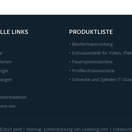
LLE LINKS
PRODUKTLISTE
Blasformausrüstung
e
ehmen
Faserspinnmaschine
ogie
Profilextrusionsserie
ungen
htenredaktion
iere uns
©️2023 Jwell.|
Sitemap
|Unterstützung von
Leadong.com
|
Datenschut