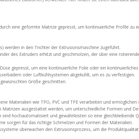
rch eine geformte Matrize gepresst, um kontinuierliche Profile zu er
ts) werden in den Trichter der Extrusionsmaschine zugeführt.
linder des Extruders erhitzt und geschmolzen, der über eine rotiere
üse gepresst, um eine kontinuierliche Folie oder ein kontinuierliches 
asserbädern oder Luftkühlsystemen abgekühlt, um es zu verfestigen.
er gewünschten Größe geschnitten.
dene Materialien wie TPO, PVC und TPE verarbeiten und ermöglichen 
en Matrizen ausgestattet werden, um unterschiedliche Formen und Des
 sind hochautomatisiert und gewährleisten so eine gleichbleibende Q
me sorgen für das richtige Schmelzen und Formen der Materialien.
gssysteme überwachen den Extrusionsprozess, um die Produktqualität