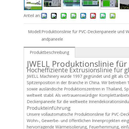
Anteil an:
Modell:
Produktionslinie für PVC-Deckenpaneele und 
andpaneele
Produktbeschreibung
JWELL Produktionslinie fü
Hocheffiziente Extrusionslinie für 
JWELL Machinery wurde 1997 gegründet und gilt als Chin
Spitzenposition in der Branche in China. Wir betreibe
sowie ausländische Produktionszentren in Thailand, Sp
weltweit stabil. Als vertrauenswürdiger Komplettanbiet
Deckenpaneele für die weltweite Innendekorationsindus
Produkteinführung
Unsere vollautomatische Produktionslinie für PVC-Decke
Wohn-, Gewerbe- und öffentlichen Innenprojekten einge
hervorragende Wärmeisolierung, Feuerhemmung, einfach