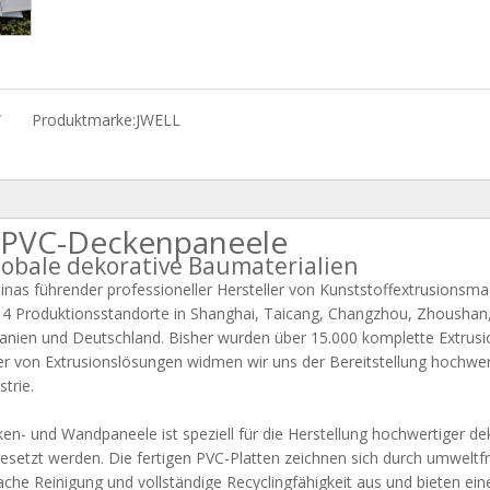
W
Produktmarke:
JWELL
r PVC-Deckenpaneele
globale dekorative Baumaterialien
as führender professioneller Hersteller von Kunststoffextrusionsmasc
n 14 Produktionsstandorte in Shanghai, Taicang, Changzhou, Zhoushan
anien und Deutschland. Bisher wurden über 15.000 komplette Extrusion
er von Extrusionslösungen widmen wir uns der Bereitstellung hochwert
trie.
n- und Wandpaneele ist speziell für die Herstellung hochwertiger deko
setzt werden. Die fertigen PVC-Platten zeichnen sich durch umweltfr
e Reinigung und vollständige Recyclingfähigkeit aus und bieten eine