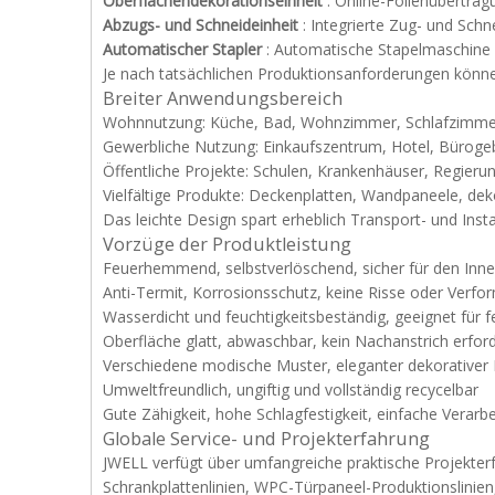
Oberflächendekorationseinheit
: Online-Folienübertra
Abzugs- und Schneideinheit
: Integrierte Zug- und Sc
Automatischer Stapler
: Automatische Stapelmaschine
Je nach tatsächlichen Produktionsanforderungen könne
Breiter Anwendungsbereich
Wohnnutzung: Küche, Bad, Wohnzimmer, Schlafzimmer
Gewerbliche Nutzung: Einkaufszentrum, Hotel, Büroge
Öffentliche Projekte: Schulen, Krankenhäuser, Regieru
Vielfältige Produkte: Deckenplatten, Wandpaneele, dek
Das leichte Design spart erheblich Transport- und Insta
Vorzüge der Produktleistung
Feuerhemmend, selbstverlöschend, sicher für den Inn
Anti-Termit, Korrosionsschutz, keine Risse oder Verf
Wasserdicht und feuchtigkeitsbeständig, geeignet fü
Oberfläche glatt, abwaschbar, kein Nachanstrich erford
Verschiedene modische Muster, eleganter dekorativer 
Umweltfreundlich, ungiftig und vollständig recycelbar
Gute Zähigkeit, hohe Schlagfestigkeit, einfache Verarb
Globale Service- und Projekterfahrung
JWELL verfügt über umfangreiche praktische Projekterf
Schrankplattenlinien, WPC-Türpaneel-Produktionslinien, 