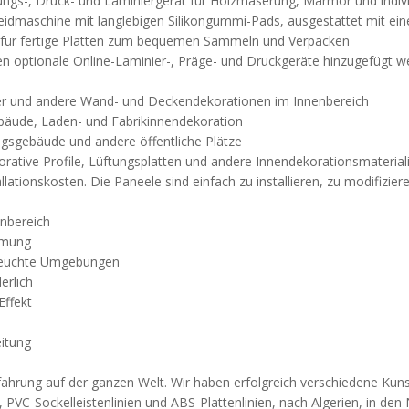
gungs-, Druck- und Laminiergerät für Holzmaserung, Marmor und indiv
hneidmaschine mit langlebigen Silikongummi-Pads, ausgestattet mit 
 für fertige Platten zum bequemen Sammeln und Verpacken
n optionale Online-Laminier-, Präge- und Druckgeräte hinzugefügt w
 und andere Wand- und Deckendekorationen im Innenbereich
bäude, Laden- und Fabrikinnendekoration
ngsgebäude und andere öffentliche Plätze
orative Profile, Lüftungsplatten und andere Innendekorationsmaterial
llationskosten. Die Paneele sind einfach zu installieren, zu modifizier
enbereich
ormung
r feuchte Umgebungen
erlich
Effekt
eitung
ahrung auf der ganzen Welt. Wir haben erfolgreich verschiedene Kuns
PVC-Sockelleistenlinien und ABS-Plattenlinien, nach Algerien, in den 