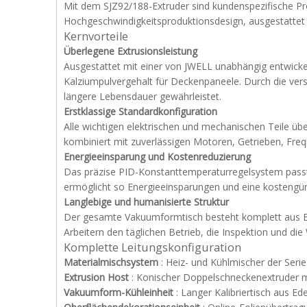
Mit dem SJZ92/188-Extruder sind kundenspezifische Pr
Hochgeschwindigkeitsproduktionsdesign, ausgestattet 
Kernvorteile
Überlegene Extrusionsleistung
Ausgestattet mit einer von JWELL unabhängig entwicke
Kalziumpulvergehalt für Deckenpaneele. Durch die versc
längere Lebensdauer gewährleistet.
Erstklassige Standardkonfiguration
Alle wichtigen elektrischen und mechanischen Teile
kombiniert mit zuverlässigen Motoren, Getrieben, Fre
Energieeinsparung und Kostenreduzierung
Das präzise PID-Konstanttemperaturregelsystem passt
ermöglicht so Energieeinsparungen und eine kostengü
Langlebige und humanisierte Struktur
Der gesamte Vakuumformtisch besteht komplett aus Edel
Arbeitern den täglichen Betrieb, die Inspektion und die
Komplette Leitungskonfiguration
Materialmischsystem
: Heiz- und Kühlmischer der Seri
Extrusion Host
: Konischer Doppelschneckenextruder 
Vakuumform-Kühleinheit
: Langer Kalibriertisch aus Ed