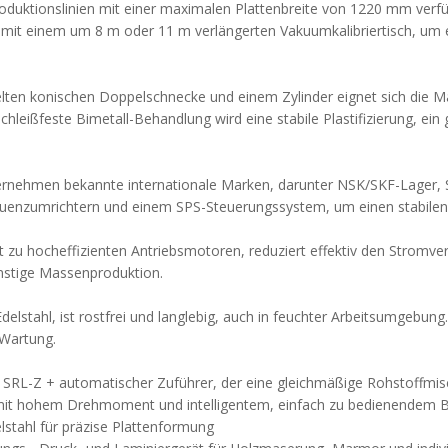
oduktionslinien mit einer maximalen Plattenbreite von 1220 mm verfü
mit einem um 8 m oder 11 m verlängerten Vakuumkalibriertisch, um ei
lten konischen Doppelschnecke und einem Zylinder eignet sich die M
hleißfeste Bimetall-Behandlung wird eine stabile Plastifizierung, ein 
 übernehmen bekannte internationale Marken, darunter NSK/SKF-La
quenzumrichtern und einem SPS-Steuerungssystem, um einen stabilen 
 zu hocheffizienten Antriebsmotoren, reduziert effektiv den Stromv
nstige Massenproduktion.
stahl, ist rostfrei und langlebig, auch in feuchter Arbeitsumgebung
 Wartung.
e SRL-Z + automatischer Zuführer, der eine gleichmäßige Rohstoffmis
mit hohem Drehmoment und intelligentem, einfach zu bedienendem B
elstahl für präzise Plattenformung