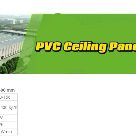
600 mm
0/156
400 kg/h
kW
/h
m³/min