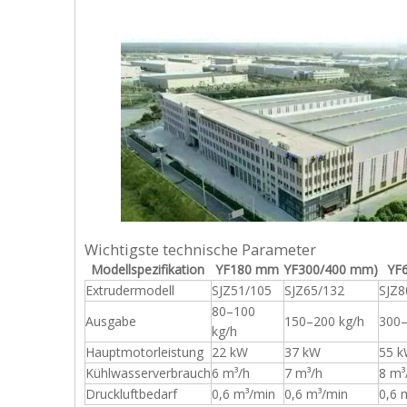
Wichtigste technische Parameter
Modellspezifikation
YF180 mm
YF300/400 mm)
YF
Extrudermodell
SJZ51/105
SJZ65/132
SJZ8
80–100
Ausgabe
150–200 kg/h
300–
kg/h
Hauptmotorleistung
22 kW
37 kW
55 
Kühlwasserverbrauch
6 m³/h
7 m³/h
8 m³
Druckluftbedarf
0,6 m³/min
0,6 m³/min
0,6 