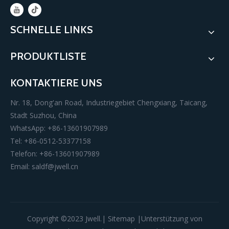
SCHNELLE LINKS
PRODUKTLISTE
KONTAKTIERE UNS
Nr. 18, Dong'an Road, Industriegebiet Chengxiang, Taicang,
Stadt Suzhou, China
WhatsApp: +86-13601907989
Tel: +86-0512-53377158
Telefon: +86-13601907989
Email:
saldf@jwell.cn
Copyright ©️2023 Jwell.|
Sitemap
|Unterstützung von