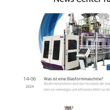
14-06
Was ist eine Blasformmaschine?
Blasformmaschinen sind das Herzstück der Kuns
2024
eten ein vielseitiges und effizientes Mittel zur
unststoffprodukten in verschiedenen Formen u
n und Behältern bis hin zu Autoteilen und Spiel
maschinen eine entscheidende Rolle bei der Ge