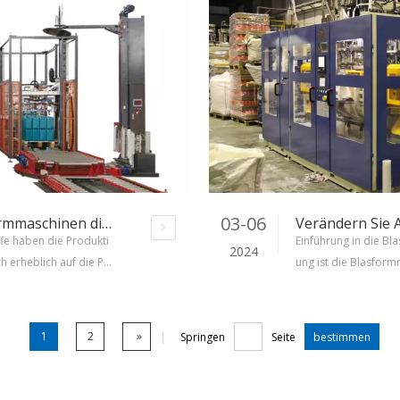
03-06
Wie automatische Kunststoffblasformmaschinen die Produktion revolutionieren
fe haben die Produkti
Einführung in die B
2024
h erheblich auf die Pr
ung ist die Blasform
 die Optimierung von
er Herstellung von 
 kostengünstige Lösun
rangehensweise von 
e wie Flaschen, Automo
nd bietet eine Misch
1
2
»
|
Springen
Seite
bestimmen