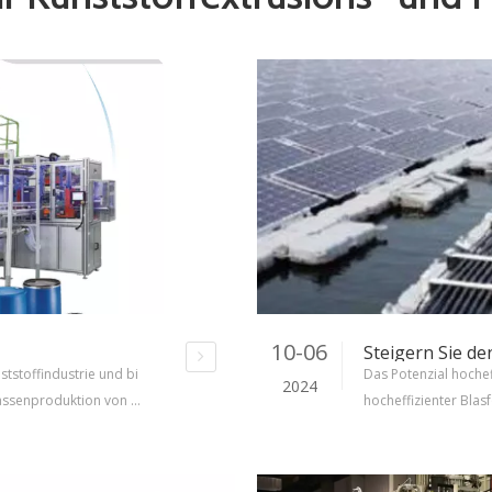
10-06
tstoffindustrie und bi
Das Potenzial hoche
2024
 Massenproduktion von K
hocheffizienter Blas
nd Größen.Von Flasche
rt die Kunststoffhers
zeug spielen Blasform
und Präzision.Diese 
staltung der Verpacku
steigenden Anforde