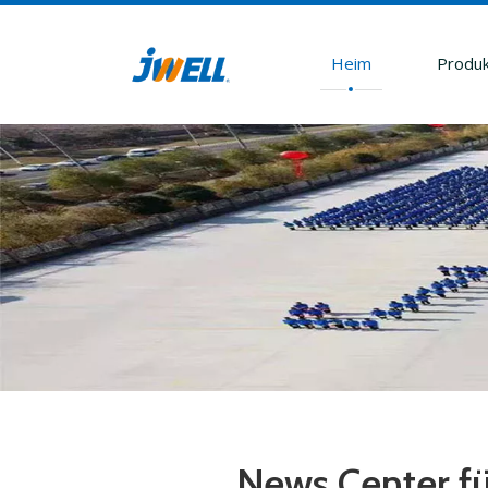
Heim
Produ
News Center f