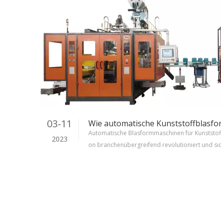
ng
03-11
Automatische Blasformmaschinen für Kunststof
2023
on branchenübergreifend revolutioniert und sic
oduktqualität und das Design ausgewirkt.Durch
Herstellungsprozessen bieten diese Maschinen
gen für die Herstellung verschiedener Produkt
bilkomponenten und Spielzeug.