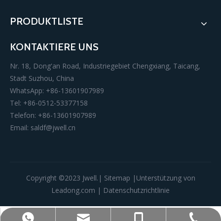
PRODUKTLISTE
KONTAKTIERE UNS
Nr. 18, Dong'an Road, Industriegebiet Chengxiang, Taicang,
Stadt Suzhou, China
WhatsApp: +86-13601907989
Tel: +86-0512-53377158
Telefon: +86-13601907989
Email:
saldf@jwell.cn
Copyright ©️2023 Jwell.|
Sitemap
|Unterstützung von
Leadong.com
|
Datenschutzrichtlinie
+86-0512-53377158
+86-13601907989
+86-13601907989
saldf@jwell.cn