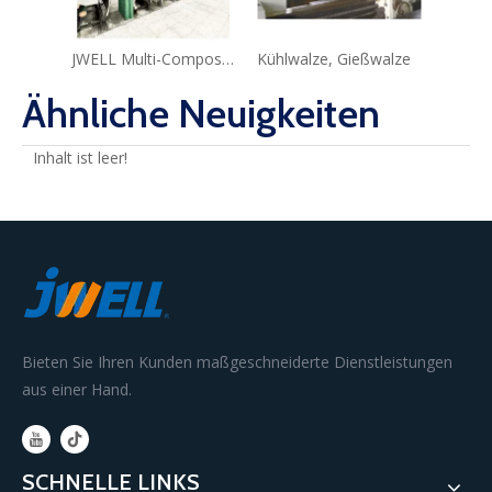
JWELL Multi-Composite-POY/FDY-Spinnmaschine
Kühlwalze, Gießwalze
Super S
Ähnliche Neuigkeiten
Inhalt ist leer!
Bieten Sie Ihren Kunden maßgeschneiderte Dienstleistungen
aus einer Hand.
SCHNELLE LINKS