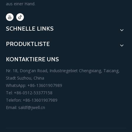
aus einer Hand.
SCHNELLE LINKS
PRODUKTLISTE
KONTAKTIERE UNS
Nr. 18, Dong'an Road, Industriegebiet Chengxiang, Taicang,
Stadt Suzhou, China
WhatsApp: +86-13601907989
Tel: +86-0512-53377158
Telefon: +86-13601907989
Email:
saldf@jwell.cn