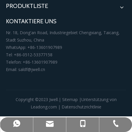
PRODUKTLISTE
KONTAKTIERE UNS
Nr. 18, Dong'an Road, Industriegebiet Chengxiang, Taicang,
Stadt Suzhou, China
WhatsApp: +86-13601907989
Tel: +86-0512-53377158
Telefon: +86-13601907989
Email:
saldf@jwell.cn
Copyright ©️2023 Jwell.|
Sitemap
|Unterstützung von
Leadong.com
|
Datenschutzrichtlinie
+86-0512-53377158
+86-13601907989
+86-13601907989
saldf@jwell.cn