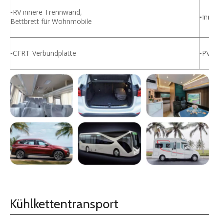
▪RV innere Trennwand,
▪Inne
Bettbrett für Wohnmobile
▪CFRT-Verbundplatte
▪PVC-
Kühlkettentransport